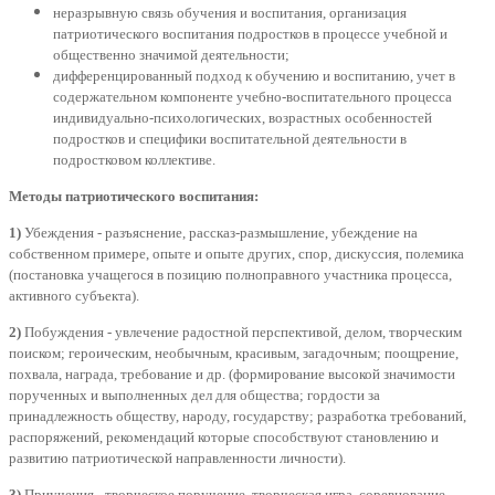
неразрывную связь обучения и воспитания, организация
патриотического воспитания подростков в процессе учебной и
общественно значимой деятельности;
дифференцированный подход к обучению и воспитанию, учет в
содержательном компоненте учебно-воспитательного процесса
индивидуально-психологических, возрастных особенностей
подростков и специфики воспитательной деятельности в
подростковом коллективе.
Методы патриотического воспитания:
1)
Убеждения - разъяснение, рассказ-размышление, убеждение на
собственном примере, опыте и опыте других, спор, дискуссия, полемика
(постановка учащегося в позицию полноправного участника процесса,
активного субъекта).
2)
Побуждения - увлечение радостной перспективой, делом, творческим
поиском; героическим, необычным, красивым, загадочным; поощрение,
похвала, награда, требование и др. (формирование высокой значимости
порученных и выполненных дел для общества; гордости за
принадлежность обществу, народу, государству; разработка требований,
распоряжений, рекомендаций которые способствуют становлению и
развитию патриотической направленности личности).
3)
Приучения - творческое поручение, творческая игра, соревнование,