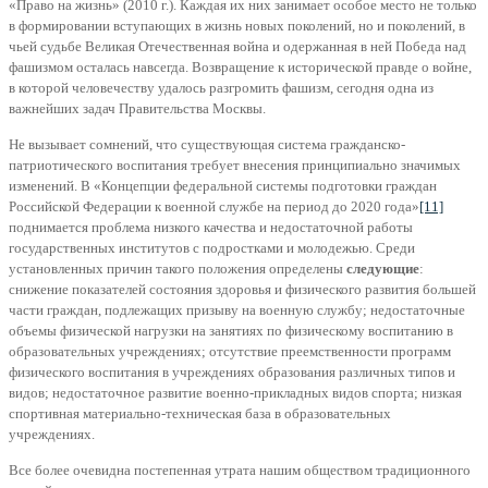
«Право на жизнь» (2010 г.). Каждая их них занимает особое место не только
в формировании вступающих в жизнь новых поколений, но и поколений, в
чьей судьбе Великая Отечественная война и одержанная в ней Победа над
фашизмом осталась навсегда. Возвращение к исторической правде о войне,
в которой человечеству удалось разгромить фашизм, сегодня одна из
важнейших задач Правительства Москвы.
Не вызывает сомнений, что существующая система гражданско-
патриотического воспитания требует внесения принципиально значимых
изменений. В «Концепции федеральной системы подготовки граждан
Российской Федерации к военной службе на период до 2020 года»
[11]
поднимается проблема низкого качества и недостаточной работы
государственных институтов с подростками и молодежью. Среди
установленных причин такого положения определены
следующие
:
снижение показателей состояния здоровья и физического развития большей
части граждан, подлежащих призыву на военную службу; недостаточные
объемы физической нагрузки на занятиях по физическому воспитанию в
образовательных учреждениях; отсутствие преемственности программ
физического воспитания в учреждениях образования различных типов и
видов; недостаточное развитие военно-прикладных видов спорта; низкая
спортивная материально-техническая база в образовательных
учреждениях.
Все более очевидна постепенная утрата нашим обществом традиционного