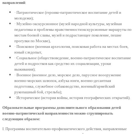
направлений
:
· Патриотическое (героико-патриотическое воспитание детей и
молодежи);
· Музейно-экскурсионное (музей народной культуры, музейная
педагогика и проблемы нравственностиэкскурсионные маршруты по
местам боевой славы, музей и подрастающее поколение, пешие
прогулки по Москве),
· Поисковое (военная археология, поисковая работа на местах боев,
юный следопыт,
· Социальное (обществоведение, военно-патриотическое воспитание
детей и подростков как средство их социализации, уроки
выживания);
· Военное (военное дело, морское дело, парусное воооружение
военно-морских шлюпок, азбука юнги, военно-десантная
подготовка, служебное собаководство, военный/армейский
рукопашный бой, стрельба);
· Историческое (история войны, история географических открытий).
Образовательные программы дополнительного образования детей
военно-патриотической направленности можно сгруппировать
следующим образом:
I. Программы воспитательно-профилактического действия, направленные