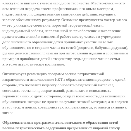
«лоскутного шитья» с учетом народного творчества. Мастер-класс — это
осмысленная передача своего профессионального опыта мастером,
(педагогом), его последовательные выверенные действия, ведущие к
заранее обозначенному результату. Основные преимущества мастер-класса
— это уникальное сочетание: короткой теоретической части,
индивидуальной работы, направленной на приобретение и закрепление
практических знаний и навыков. В работе мастер-классов в учреждении
дополнительного образования детей принимают участие ни только
обучающиеся, но и старшие члены их семей (родители, бабушки, дедушки),
где они делятся своими приемами при изготовлении изделий и собственным
примером приобщают детей к творчеству, ведь единение членов семьи –
это тоже патриотическое воспитание.
Оптимизирует реализацию программ военно-патриотической
направленности использование ИКТ в образовательном процессе: с одной
стороны, это позволяет педагогу обновлять раздаточный материал,
составлять тесты по проверке знаний, размножать и использовать
первоисточники, с другой стороны, создает возможность для активизации
обучающихся, которые не просто получают готовый материал, а находятся
в творческом поиске, совершенствуются, развиваются, готовятся активно к
жизни.
Образовательные программы дополнительного образования детей
военно-патриотического содержания
предоставляют широкий
спектр