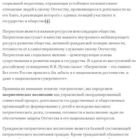
социальной педагогики, отражающая устойчивое положительное
отношение людей к своему Отечеству, проявляющееся в деятельности на
его благо, в реализации которого с единых позиций участвуют и
государство и общество
[4]
.
Патриотизм является важным ресурсом консолидации общества.
Патриотизм выступает в качестве важного внутреннего мобилизующего
ресурса развития общества, активной гражданской позиции личности,
готовности её к самоотверженному служению своему Отечеству.
Патриотизм как социальное явление – цементирующая основа
существования и развития нации и государства. В одном из выступлений по
российскому телевидению В.В. Путин сказал: «Патриотизм – это главное.
Без этого России пришлось бы забыть и о национальном достоинстве, и
даже о национальном суверенитете».
Принимая во внимание понятие «патриотизм», мы определяем
патриотическое воспитание
как управляемый скоординированный
совместный процесс деятельности государственных и общественных
организаций по формированию у детей и молодежи высокого
патриотического долга, сознания, готовности к выполнению задач по
обеспечению защиты Отечества и его национальных интересов.
Гражданско-патриотическое воспитание является базовой составляющей
патриотического воспитания граждан. Кроме гражданской обязанности