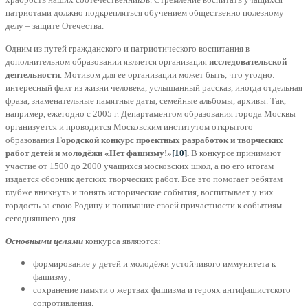
патриотами
должно подкрепляться обучением общественно полезному
делу – защите Отечества.
Одним из путей гражданского и патриотического воспитания в
дополнительном образовании является организация
исследовательской
деятельности
. Мотивом для ее организации может быть, что угодно:
интересный факт из жизни человека, услышанный рассказ, иногда отдельная
фраза, знаменательные памятные даты, семейные альбомы, архивы. Так,
например, ежегодно с 2005 г. Департаментом образования города Москвы
организуется и проводится Московским институтом открытого
образования
Г
ородской конкурс проектных разработок и творческих
работ детей и молодёжи «Нет фашизму!»
[10]
.
В конкурсе принимают
участие от 1500 до 2000 учащихся московских школ, а по его итогам
издается сборник детских творческих работ. Все это помогает ребятам
глубже вникнуть и понять исторические события, воспитывает у них
гордость за свою Родину и понимание своей причастности к событиям
сегодняшнего дня.
Основными целями
конкурса являются:
формирование у детей и молодёжи устойчивого иммунитета к
фашизму;
сохранение памяти о жертвах фашизма и героях антифашистского
сопротивления.