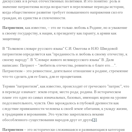
дискуссиях и в речах отечественных политиков. И это понятно: роль и
значение патриотизма всегда возрастает в переломные периоды истории,
когда общественное развитие требует повышенного напряжения сил его
граждан, их единства и сплоченности.
Патриотизм
, как известно, – это не только любовь к Родине, но и уважение
к своему государству, к нации, к президенту как гаранту, к армии как
защитнице.
В "Толковом словаре русского языка" С.И. Ожегова и Н.Ю. Шведовой
патриотизм определяется как "преданность и любовь к своему отечеству, к
своему народу". В "Словаре живого великорусского языка" В. Даля
написано: Патриот – "любитель отечества, ревнитель о благе его…".
Патриотизм – это ревностное, деятельное отношение к родине, стремление
что-то сделать для ее блага, для ее процветания.
Термин "патриотизм", как известно, происходит от греческого "патрис", что
в переводе означает: земля отцов; место рода; родина. В историческом
плане это одно из самых изначальных, базовых, имеющих корни на уровне
подсознательного, чувств. Оно зарождалось в глубокой древности как
следствие привязанности человека к своей земле обитания, к укладу жизни,
к традициям и верованиям. Это чувство закреплялось веками
обособленного существования народов друг от друга
[3]
.
Патриотизм
– это исторически сложившаяся и развивающаяся категория