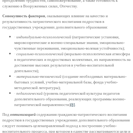
преодолению трудностей, самопожертвование, а также готовность к
служению в Вооруженных силах, Отечеству.
Совокупность факторов
, оказывающих влияние на качество и
результативность патриотического воспитания подростков в
государственных учреждениях дополнительного образования:
·
индивидуально-психологический
(патриотические установки,
мировоззренческие и военно-специальные знания, эмоционально-
чувственные переживания, эмоционально-волевая устойчивость);
·
социально-психологический
(морально-психологическая атмосфера
в педагогических и подростковых коллективах, их направленность на
достижение высоких результатов в учебно-воспитательной
деятельности);
·
материально-технический
(создание необходимых материально-
бытовых условий, учебно-материальной базы, фонда учебно-
методической литературы);
·
педагогический
(уровень педагогической культуры педагогов
дополнгительного образования, реализующих программы военно-
патриотической направленности)
[8]
.
Под
оптимизацией
содержания гражданско-патриотического воспитания
подростков в государственных учреждениях дополнительного образования
следует понимать целенаправленный подход к построению учебно-
воспитательного процесса, при котором в единстве рассматриваются цели и