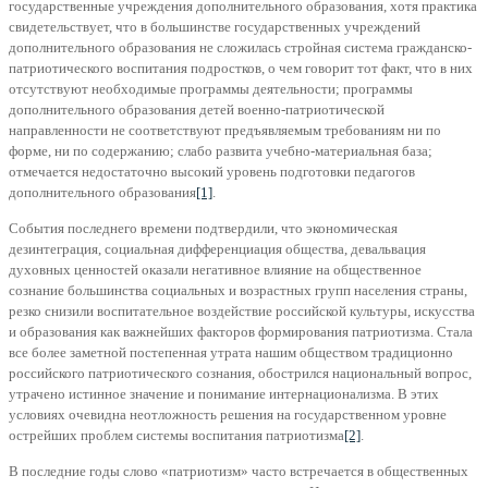
государственные учреждения дополнительного образования, хотя практика
свидетельствует, что в большинстве государственных учреждений
дополнительного образования не сложилась стройная система гражданско-
патриотического воспитания подростков, о чем говорит тот факт, что в них
отсутствуют необходимые программы деятельности; программы
дополнительного образования детей военно-патриотической
направленности не соответствуют предъявляемым требованиям ни по
форме, ни по содержанию; слабо развита учебно-материальная база;
отмечается недостаточно высокий уровень подготовки педагогов
дополнительного образования
[1]
.
События последнего времени подтвердили, что экономическая
дезинтеграция, социальная дифференциация общества, девальвация
духовных ценностей оказали негативное влияние на общественное
сознание большинства социальных и возрастных групп населения страны,
резко снизили воспитательное воздействие российской культуры, искусства
и образования как важнейших факторов формирования патриотизма. Стала
все более заметной постепенная утрата нашим обществом традиционно
российского патриотического сознания, обострился национальный вопрос,
утрачено истинное значение и понимание интернационализма. В этих
условиях очевидна неотложность решения на государственном уровне
острейших проблем системы воспитания патриотизма
[2]
.
В последние годы слово «патриотизм» часто встречается в общественных