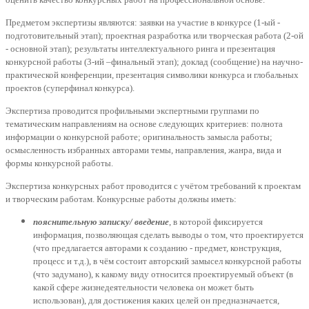
Предметом экспертизы являются: заявки на участие в конкурсе (1-ый -
подготовительный этап); проектная разработка или творческая работа (2-ой
- основной этап); результаты интеллектуального ринга и презентация
конкурсной работы (3-ий –финальный этап); доклад (сообщение) на научно-
практической конференции, презентация символики конкурса и глобальных
проектов (суперфинал конкурса).
Экспертиза проводится профильными экспертными группами по
тематическим направлениям на основе следующих критериев: полнота
информации о конкурсной работе; оригинальность замысла работы;
осмысленность избранных авторами темы, направления, жанра, вида и
формы конкурсной работы.
Экспертиза конкурсных работ проводится с учётом требований к проектам
и творческим работам. Конкурсные работы должны иметь:
пояснительную записку/ введение
, в которой фиксируется
информация, позволяющая сделать выводы о том, что проектируется
(что предлагается авторами к созданию - предмет, конструкция,
процесс и т.д.), в чём состоит авторский замысел конкурсной работы
(что задумано), к какому виду относится проектируемый объект (в
какой сфере жизнедеятельности человека он может быть
использован), для достижения каких целей он предназначается,