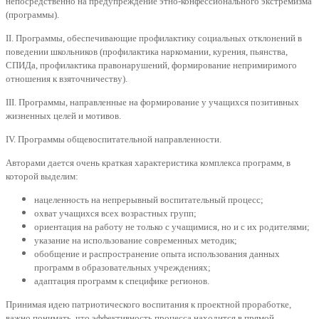
непосредственно на предупреждение этно-конфессионального экстремизма
(программы).
II. Программы, обеспечивающие профилактику социальных отклонений в
поведении школьников (профилактика наркомании, курения, пьянства,
СПИДа, профилактика правонарушений, формирование непримиримого
отношения к взяточничеству).
III. Программы, направленные на формирование у учащихся позитивных
жизненных целей и мотивов.
IV. Программы общевоспитательной направленности.
Авторами дается очень краткая характеристика комплекса программ, в
которой выделим:
нацеленность на непрерывный воспитательный процесс;
охват учащихся всех возрастных групп;
ориентация на работу не только с учащимися, но и с их родителями;
указание на использование современных методик;
обобщение и распространение опыта использования данных
программ в образовательных учреждениях;
адаптация программ к специфике регионов.
Принимая идею патриотического воспитания к проектной проработке,
важно понимать, что эффективность процесса находится в прямой