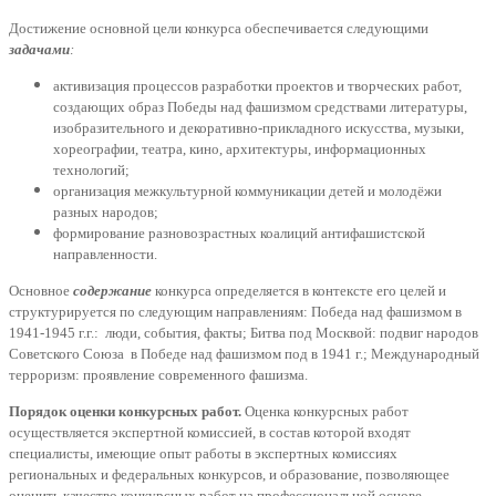
Достижение основной цели конкурса обеспечивается следующими
задачами
:
активизация процессов разработки проектов и творческих работ,
создающих образ Победы над фашизмом средствами литературы,
изобразительного и декоративно-прикладного искусства, музыки,
хореографии, театра, кино, архитектуры, информационных
технологий;
организация межкультурной коммуникации детей и молодёжи
разных народов;
формирование разновозрастных коалиций антифашистской
направленности.
Основное
содержание
конкурса определяется в контексте его целей и
структурируется по следующим направлениям: Победа над фашизмом в
1941-1945 г.г.: люди, события, факты; Битва под Москвой: подвиг народов
Советского Союза в Победе над фашизмом под в 1941 г.; Международный
терроризм: проявление современного фашизма.
Порядок оценки конкурсных работ.
Оценка конкурсных работ
осуществляется экспертной комиссией, в состав которой входят
специалисты, имеющие опыт работы в экспертных комиссиях
региональных и федеральных конкурсов, и образование, позволяющее
оценить качество конкурсных работ на профессиональной основе.