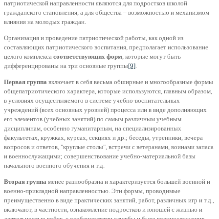
патриотической направленности являются для подростков школой
гражданского становления, а для общества – возможностью и механизмом
влияния на молодых граждан.
Организация и проведение патриотической работы, как одной из
составляющих патриотического воспитания, предполагает использование
целого комплекса
соответствующих форм
, которые могут быть
дифференцированы на три основные группы
[9]
.
Первая группа
включает в себя весьма обширные и многообразные формы
общепатриотического характера, которые используются, главным образом,
в условиях осуществляемого в системе учебно-воспитательных
учреждений (всех основных уровней) процесса или в виде дополняющих
его элементов (учебных занятий) по самым различным учебным
дисциплинам, особенно гуманитарным, на специализированных
факультетах, кружках, курсах, секциях и др.; беседы, утренники, вечера
вопросов и ответов, "круглые столы", встречи с ветеранами, воинами запаса
и военнослужащими; совершенствование учебно-материальной базы
начального военного обучения и т.д.
Вторая группа
менее разнообразна и характеризуется большей военной и
военно-прикладной направленностью. Эти формы, проводимые
преимущественно в виде практических занятий, работ, различных игр и т.д.,
включают, в частности, ознакомление подростков и юношей с жизнью и
деятельностью войск, с особенностями службы и быта военнослужащих