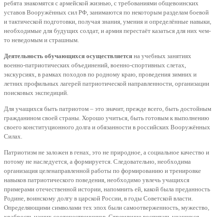
ребята знакомятся с армейской жизнью, с требованиями общевоинских
уставов Вооружённых сил РФ, занимаются по некоторым разделам боевой
и тактической подготовки, получая знания, умения и определённые навыки,
необходимые для будущих солдат, и армия перестаёт казаться для них чем-
то неведомым и страшным.
Деятельность обучающихся осуществляется
на учебных занятиях
военно-патриотических объединений, военно-спортивных слетах,
экскурсиях, в рамках походов по родному краю, проведения зимних и
летних профильных лагерей патриотической направленности, организации
поисковых экспедиций.
Для учащихся быть патриотом – это значит, прежде всего, быть достойным
гражданином своей страны. Хорошо учиться, быть готовым к выполнению
своего конституционного долга и обязанности в российских Вооружённых
Силах.
Патриотизм не заложен в генах, это не природное, а социальное качество и
потому не наследуется, а формируется. Следовательно, необходима
организация целенаправленной работы по формированию и тренировке
навыков патриотического поведения, необходимо увлечь учащихся
примерами отечественной истории, напомнить ей, какой была преданность
Родине, воинскому долгу в царской России, в годы Советской власти.
Определяющими символами тех эпох были самоотверженность, мужество,
храбрость наших соотечественников. Стремление воспитать учащихся