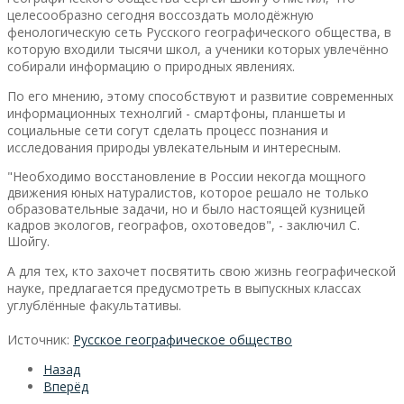
целесообразно сегодня воссоздать
молодёж­ную
фенологическую сеть Русского географического общества,
в
которую входили тысячи школ, а ученики которых увлечённо
собирали информацию о природных явлениях.
По его мнению, этому способствуют и развитие современных
информационных технолгий - смартфоны, планшеты и
социальные сети согут сделать процесс познания и
исследования природы увлекательным и интересным.
"Необходимо восстановление в России некогда мощного
движения юных натура­листов, которое решало не только
образовательные задачи, но и было настоящей кузницей
кадров экологов, географов, охотоведов", - заключил С.
Шойгу.
А для
тех, кто захочет посвятить свою жизнь географической
науке, предлагается предусмотреть в выпускных классах
углублённые факультативы.
Источник:
Русское географическое общество
Назад
Вперёд