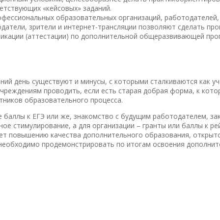
ветствующих «кейсовых» заданий.
рофессиональных образовательных организаций, работодателей,
датели, зрители и интернет-трансляции позволяют сделать пр
икации (аттестации) по дополнительной общеразвивающей про
ий день существуют и минусы, с которыми сталкиваются как уче
учреждениям проводить, если есть старая добрая форма, к кото
стников образовательного процесса.
 баллы к ЕГЭ или же, знакомство с будущим работодателем, за
ое стимулирование, а для организации – гранты или баллы к рей
т повышению качества дополнительного образования, открытос
е необходимо продемонстрировать по итогам освоения дополни