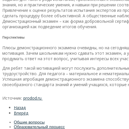
знания, но и практические умения, и навыки при решении соот
Привлечение к оценке результатов испытания экспертов из п
сделать процедуру более объективной. А общественные наблю
Демонстрационный экзамен – как форма добровольной сертиф
организацией как подведение итогов обучения.
Перспективы
Плюсы демонстрационного экзамена очевидны, но на сегодняшн
мотивация. Зачем школьникам нужно сдавать этот экзамен, а 
продумать ответ на этот вопрос, учитывая интересы всех уча
Для ребят такой мотивацией могут послужить дополнительные
трудоустройство. Для педагога – материальное и нематериальн
Успешная апробация демонстрационного экзамена способствуе
своеобразного стандарта знаний и умений учащихся, которы
Источник:
prodod.ru
Назад
Вперёд
Общие вопросы
Образовательный процесс