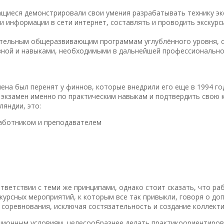
ащиеся демонстрировали свои умения разрабатывать технику экс
 информации в сети интернет, составлять и проводить экскурс
ительным общеразвивающим программам углублённого уровня, 
вной и навыками, необходимыми в дальнейшей профессионально
ена был перенят у финнов, которые внедрили его еще в 1994 го
ть экзамен именно по практическим навыкам и подтвердить свою
яндии, это:
аботником и преподавателем
тветствии с теми же принципами, однако стоит сказать, что ра
курсных мероприятий, к которым все так привыкли, говоря о д
 соревнования, исключая состязательность и создание коллекти
национным условиям, целесообразнее делать практикоориентир