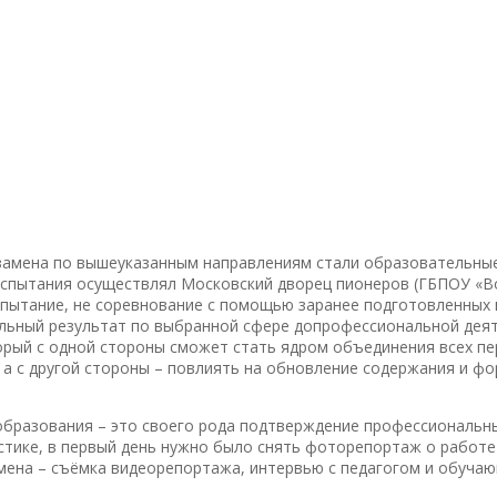
амена по вышеуказанным направлениям стали образовательные
спытания осуществлял Московский дворец пионеров (ГБПОУ «В
пытание, не соревнование с помощью заранее подготовленных пр
льный результат по выбранной сфере допрофессиональной деят
торый с одной стороны сможет стать ядром объединения всех 
а с другой стороны – повлиять на обновление содержания и ф
бразования – это своего рода подтверждение профессиональны
стике, в первый день нужно было снять фоторепортаж о работе 
мена – съёмка видеорепортажа, интервью с педагогом и обучаю