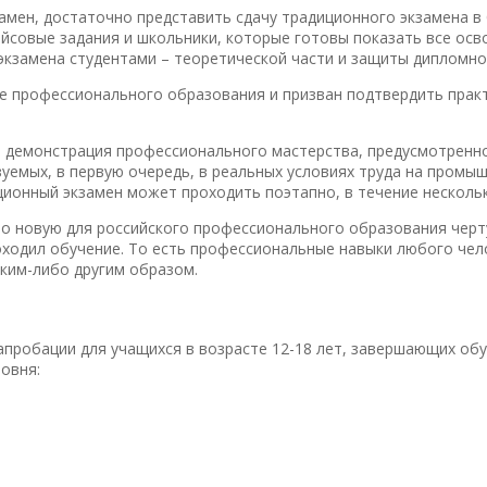
амен, достаточно представить сдачу традиционного экзамена в
ейсовые задания и школьники, которые готовы показать все осв
экзамена студентами – теоретической части и защиты дипломно
е профессионального образования и призван подтвердить практ
– демонстрация профессионального мастерства, предусмотренн
уемых, в первую очередь, в реальных условиях труда на промы
ионный экзамен может проходить поэтапно, в течение нескольк
 новую для российского профессионального образования черт
оходил обучение. То есть профессиональные навыки любого чел
аким-либо другим образом.
апробации для учащихся в возрасте 12-18 лет, завершающих о
овня: