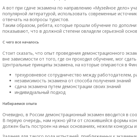
А вот при сдаче экзамена по направлению «Музейное дело» уч
популярной литературой, использовать современные источники
отвечать на вопросы туристов.
Таким образом, ребята, которые прошли обучение по дополн
показывают, что в должной степени овладели серьезной осно
С чего все началось
Стоит сказать, что опыт проведения демонстрационного экзам
вне зависимости от того, где он проходил обучение, мог сда
Центральные принципы экзамена, на которые опираются в Финл
трехуровневое сотрудничество между работодателем, р
независимость экзамена от способа получения знаний
сдача экзамена путем демонстрации своих знаний
индивидуальный подход
Набираемся опыта
Очевидно, в России демонстрационный экзамен вводится в соо
В первую очередь, нам нужно уйти от сложившейся формы кон
должен быть построен на иных основаниях, нежели конкурсы и
Задания для такого рода испытаний, приближенных к экзаме