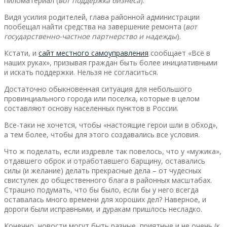
пиломатериал (
вот поддержка бизнеса
).
Видя усилия родителей, глава районной администрации
пообещал найти средства на завершение ремонта (
вот
государственно-частное партнерство и надежды
).
Кстати, и
сайт местного самоуправления
сообщает «Всё в
наших руках», призывая граждан быть более инициативными
и искать поддержки. Нельзя не согласиться.
Достаточно обыкновенная ситуация для небольшого
провинциального города или поселка, которые в целом
составляют основу населенных пунктов в России.
Все-таки не хочется, чтобы «настоящие герои шли в обход»,
а тем более, чтобы для этого создавались все условия.
Что ж поделать, если издревле так повелось, что у «мужика»,
отдавшего оброк и отработавшего барщину, оставались
силы (и желание) делать прекрасные дела – от чудесных
свистулек до общественного блага в районных масштабах.
Страшно подумать, что бы было, если бы у него всегда
оставалась много времени для хороших дел? Наверное, и
дороги были исправными, и дуракам пришлось несладко.
Конечно, новости могут быть разные, приятные и не очень (к